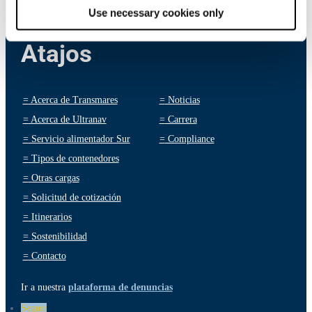
Use necessary cookies only
Atajos
=
Acerca de Transmares
=
Noticias
=
Acerca de Ultranav
=
Carrera
=
Servicio alimentador Sur
=
Compliance
=
Tipos de contenedores
=
Otras cargas
=
Solicitud de cotización
=
Itinerarios
=
Sostenibilidad
=
Contacto
Ir a nuestra
plataforma de denuncias
Seguir