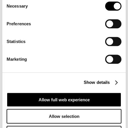
Consent
Necessary
Selection
Preferences
Statistics
Marketing
Contacto
Show details
El Bosque Norte 50, 23rd floor,
Las Condes, Santiago,
Chile
Allow full web experience
Encuéntranos en
Google Maps
©Transmares 2024 – 2026
Allow selection