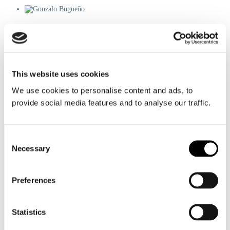
Gonzalo Bugueño
This website uses cookies
Operador logístico
We use cookies to personalise content and ads, to
: Santiago
:
logistics@transmares.cl
provide social media features and to analyse our traffic.
Consent
Necessary
Selection
Contacto
Preferences
El Bosque Norte 50, 23rd floor,
Statistics
Las Condes, Santiago,
Chile