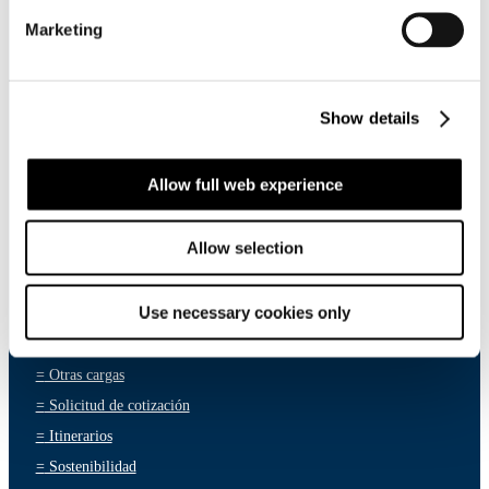
Encuéntranos en
Google Maps
Marketing
©Transmares 2024 – 2026
Show details
Atajos
Allow full web experience
Allow selection
=
Acerca de Transmares
=
Noticias
=
Acerca de Ultranav
=
Carrera
Use necessary cookies only
=
Servicio alimentador Sur
=
Compliance
=
Tipos de contenedores
=
Otras cargas
=
Solicitud de cotización
=
Itinerarios
=
Sostenibilidad