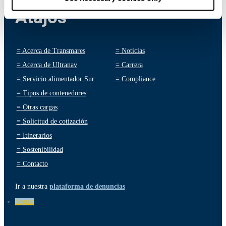
Atajos
=
Acerca de Transmares
=
Noticias
=
Acerca de Ultranav
=
Carrera
=
Servicio alimentador Sur
=
Compliance
=
Tipos de contenedores
=
Otras cargas
=
Solicitud de cotización
=
Itinerarios
=
Sostenibilidad
=
Contacto
Ir a nuestra
plataforma de denuncias
Seguir