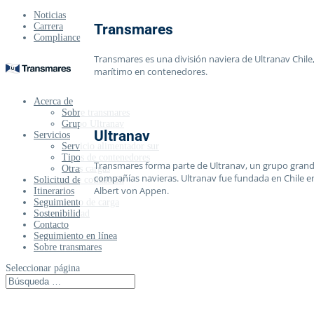
Noticias
Carrera
Transmares
Compliance
Transmares es una división naviera de Ultranav Chile,
marítimo en contenedores.
Acerca de
Sobre transmares
Grupo Ultranav
Ultranav
Servicios
Servicio alimentador sur
Tipos de contenedores
Transmares forma parte de Ultranav, un grupo grande
Otras cargas
compañías navieras. Ultranav fue fundada en Chile e
Solicitud de cotización
Albert von Appen.
Itinerarios
Seguimiento de carga
Sostenibilidad
Contacto
Seguimiento en línea
Sobre transmares
Seleccionar página