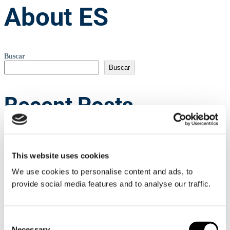
About ES
Buscar
Buscar
Recent Posts
Nueva función de seguimiento de carga
Transmares implementó certificación de emisiones CO2 por
This website uses cookies
contenedor embarcado
Ultranav Destacó opotunidades generadas en toc Americas
We use cookies to personalise content and ads, to
Call to Action for Shipping Decarbonisation
El pasado 28 de Enero, en la revista Mundo Marítimo, se mencionó
provide social media features and to analyse our traffic.
a Transmares como línea feeder de la naviera Hapag Lloyd, entre los
puertos de San Antonio y Puerto Angamos.
Consent
Necessary