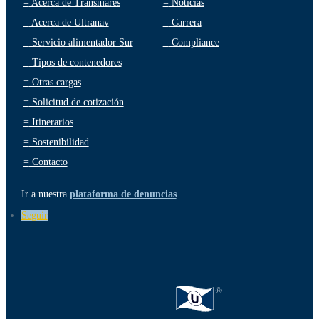
=
Acerca de Transmares
=
Noticias
=
Acerca de Ultranav
=
Carrera
=
Servicio alimentador Sur
=
Compliance
=
Tipos de contenedores
=
Otras cargas
=
Solicitud de cotización
=
Itinerarios
=
Sostenibilidad
=
Contacto
Ir a nuestra
plataforma de denuncias
Seguir