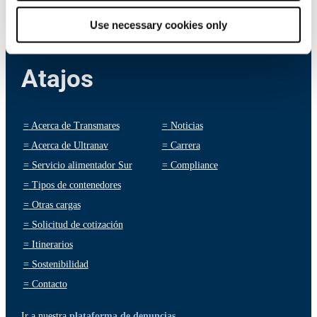
Use necessary cookies only
Atajos
=
Acerca de Transmares
=
Noticias
=
Acerca de Ultranav
=
Carrera
=
Servicio alimentador Sur
=
Compliance
=
Tipos de contenedores
=
Otras cargas
=
Solicitud de cotización
=
Itinerarios
=
Sostenibilidad
=
Contacto
Ir a nuestra
plataforma de denuncias